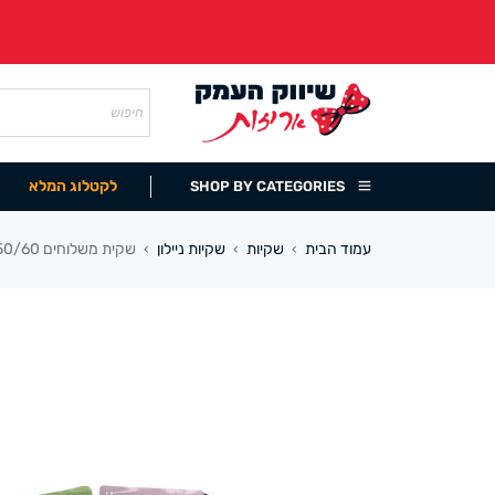
לקטלוג המלא
SHOP BY CATEGORIES
עמוד הבית
שקיות
שקיות ניילון
שקית משלוחים 50/60 ס”מ (100 יח) אפור/ורוד/ירוק
›
›
›