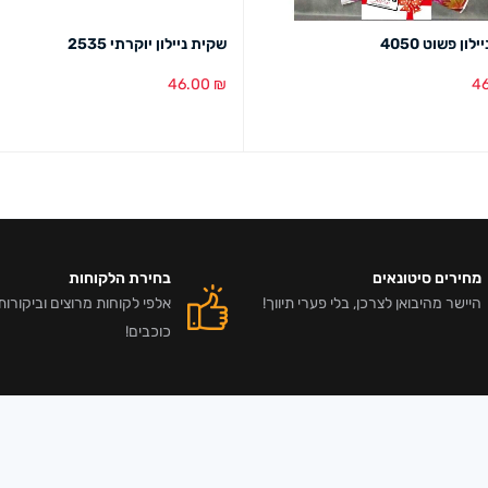
ון פשוט 4050
שקית ניילון יוקרתי 2535
46.00
₪
4
סל
מבט מהיר
הוספה לסל
מבט מהיר
מחירים סיטונאים
בחירת הלקוחות
היישר מהיבואן לצרכן, בלי פערי תיווך!
כוכבים!