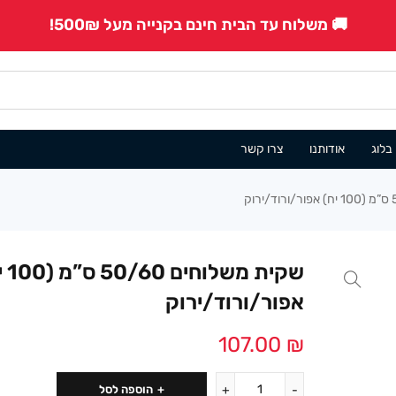
🚚 משלוח עד הבית חינם בקנייה מעל 500₪!
בלוג
אודותנו
צרו קשר
שקית משל
אפור/ורוד/ירוק
107.00
₪
הוספה לסל