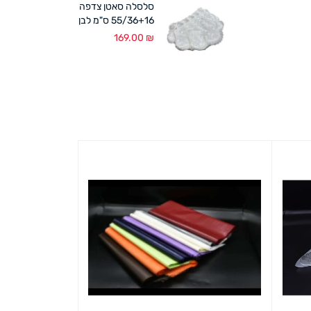
סלסלה סאטן צדפה
55/36+16 ס"מ לבן
169.00
₪