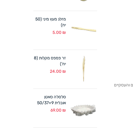
מזלג מעץ מיני (50
יח)
5.00
₪
זר פמפס מקלות (8
יח')
24.00
₪
לקוחותנו הפרטיים והעסקיים
סלסלה סאטן
אובלית 50/37+9
ס"מ לבן
69.00
₪