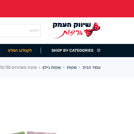
לקטלוג המלא
SHOP BY CATEGORIES
עמוד הבית
שקיות
שקיות ניילון
שקית משלוחים 20/30 ס”מ (100 יח) אפור/ורוד/ירוק
›
›
›