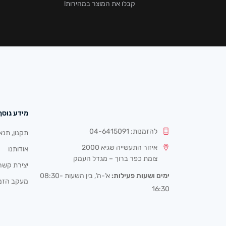
קבלו את המוצר במהירות!
מידע נוסף
להזמנות: 04-6415091
תקנון, תנא
איזור התעשייה שגיא 2000
אודותנו
צומת כפר ברוך – מגדל העמק
יצירת קשר
ימים ושעות פעילות:
א’-ה’, בין השעות 08:30-
מעקב הזמ
16:30