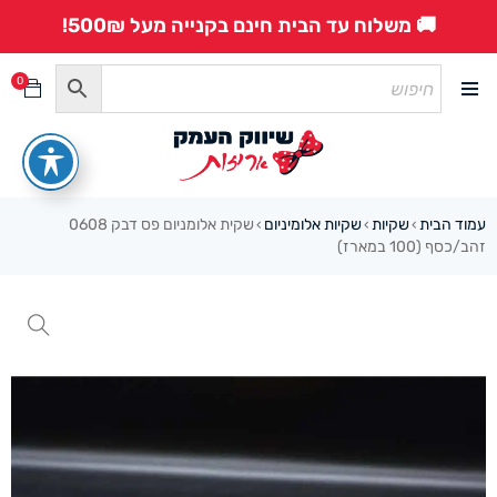
🚚 משלוח עד הבית חינם בקנייה מעל 500₪!
0
עמוד הבית
שקיות
שקיות אלומיניום
שקית אלומניום פס דבק 0608
›
›
›
זהב/כסף (100 במארז)