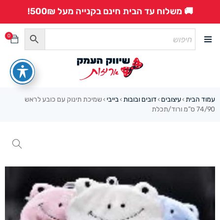
🚚 משלוח עד הבית חינם בקנייה מעל 500₪!
0
עמוד הבית
עיצובים
דובים ובובות
בייבי
שמיכת תינוק עם כובע לראש
›
›
›
›
74/90 ס”מ ורוד/תכלת