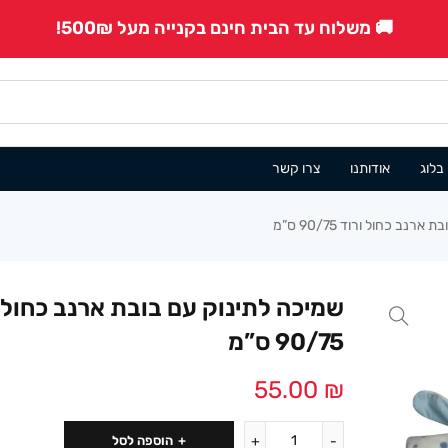
🚚 משלוח עד הבית חינם בקנייה מעל 500₪!
בלוג
אודותנו
צרו קשר
נב כחול ורוד 90/75 ס”מ
שמיכה לתינוק עם בובת ארנב כחול 
90/75 ס”מ
55.00
₪
הוספה לסל