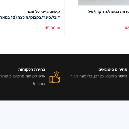
פרווה כבשה/חד קרן/פיל
קישוט בייבי על עמוד
דובי/סינר/בקבוק/חולצה (12 במארז)
15.00
₪
4
בע
מבט מהיר
הוספה לסל
מבט מהיר
מחירים סיטונאים
בחירת הלקוחות
היישר מהיבואן לצרכן, בלי פערי תיווך!
כוכבים!