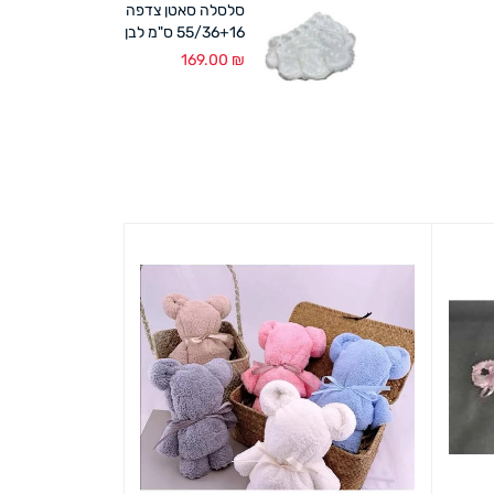
סלסלה סאטן צדפה
55/36+16 ס"מ לבן
169.00
₪