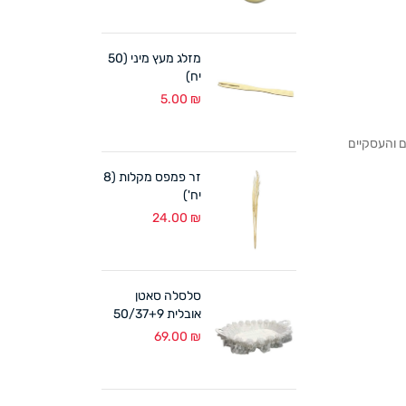
מזלג מעץ מיני (50
יח)
5.00
₪
לקוחותנו הפרטיים והעסקיים
זר פמפס מקלות (8
יח')
24.00
₪
סלסלה סאטן
אובלית 50/37+9
ס"מ לבן
69.00
₪