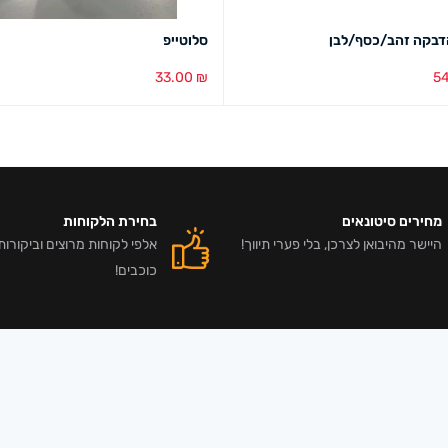
דבקה זהב/כסף/לבן
סלוטייפ
33.00
₪
5
סל
מבט מהיר
הוספה לסל
מבט מהיר
מחירים סיטונאים
בחירת הלקוחות
היישר מהיבואן לצרכן, בלי פערי תיווך!
כוכבים!