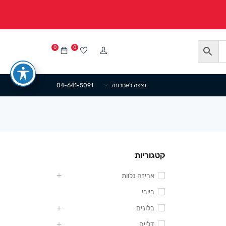
0
0
נצפה לאחרונה
04-641-5091
קטגוריות
אריזה נלוות
בייבי
בלונים
דליים