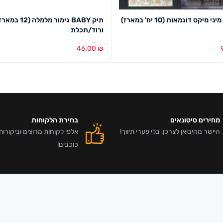
 מיקס דוגמאות (10 יח' במארז)
תיק BABY גימור מלמלה (12 ב
ורוד/תכלת
46.00
₪
סל
מבט מהיר
בחירת צבע
מבט מהיר
מחירים סיטונאים
בחירת הלקוחות
היישר מהיבואן לצרכן, בלי פערי תיווך!
כוכבים!