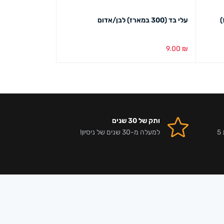
מארז)
עלי בד (300 במארז) לבן/אדום
כפכף אתני קטיפה לבן/
43.00
₪
9.00
₪
בחירת צבע
מבט מהיר
בחירת צבע
מבט מ
ותק של 30 שנים
אלפי לקוחות מרוצים וביקורות 5
למעלה מ-30 שנים של ניסיון!