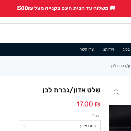
🚚 משלוח עד הבית חינם בקנייה מעל 500₪!
בלוג
אודותנו
צרו קשר
ן/גברת לבן
שלט אדון/גברת לבן
17.00
₪
דגם
*