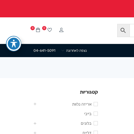
0
0
נצפה לאחרונה
04-641-5091
קטגוריות
אריזה נלוות
בייבי
בלונים
דליים