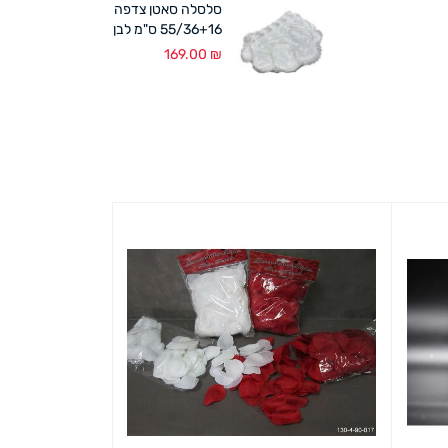
סלסלה סאטן צדפה
55/36+16 ס"מ לבן
169.00
₪