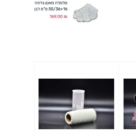
סלסלה סאטן צדפה
55/36+16 ס"מ לבן
169.00
₪