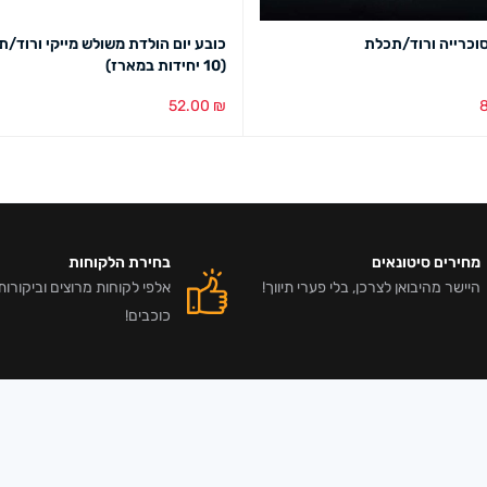
וכרייה ורוד/תכלת
כובע יום הולדת משולש מייקי ורוד/
(10 יחידות במארז)
52.00
₪
בע
מבט מהיר
הוספה לסל
מבט מהיר
מחירים סיטונאים
בחירת הלקוחות
היישר מהיבואן לצרכן, בלי פערי תיווך!
כוכבים!