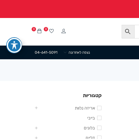
0
0
נצפה לאחרונה
04-641-5091
קטגוריות
אריזה נלוות
בייבי
בלונים
דליים