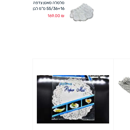
סלסלה סאטן צדפה
55/36+16 ס"מ לבן
169.00
₪