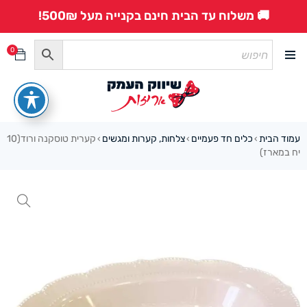
🚚 משלוח עד הבית חינם בקנייה מעל 500₪!
0
עמוד הבית
כלים חד פעמיים
צלחות, קערות ומגשים
קערית טוסקנה ורוד(10
›
›
›
יח במארז)