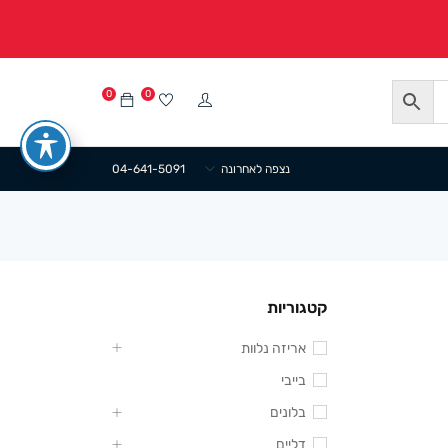
0
0
נצפה לאחרונה
04-641-5091
קטגוריות
אריזה נלוות
בייבי
בלונים
דליים