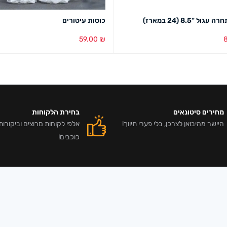
גול "8.5 (24 במארז)
כוסות עיטורים
59.00
₪
סל
מבט מהיר
הוספה לסל
מבט מהיר
מחירים סיטונאים
בחירת הלקוחות
היישר מהיבואן לצרכן, בלי פערי תיווך!
כוכבים!