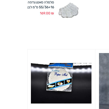
סלסלה סאטן צדפה
55/36+16 ס"מ לבן
169.00
₪