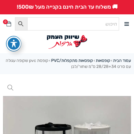
🚚 משלוח עד הבית חינם בקנייה מעל 500₪!
0
עמוד הבית
קופסאות
קופסאות מתקפלות/PVC
קופסת pvc שקופה עגולה
›
›
›
עם סרט 28/28+34 ס”מ שחור/לבן