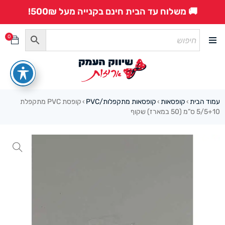
🚚 משלוח עד הבית חינם בקנייה מעל 500₪!
0
עמוד הבית
קופסאות
קופסאות מתקפלות/PVC
קופסת PVC מתקפלת
›
›
›
5/5+10 ס”מ (50 במארז) שקוף