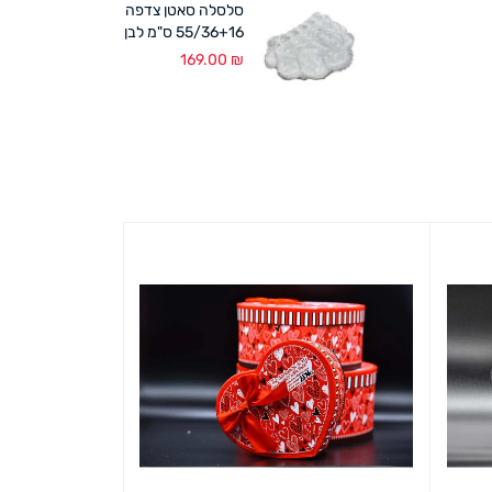
סלסלה סאטן צדפה
55/36+16 ס"מ לבן
169.00
₪