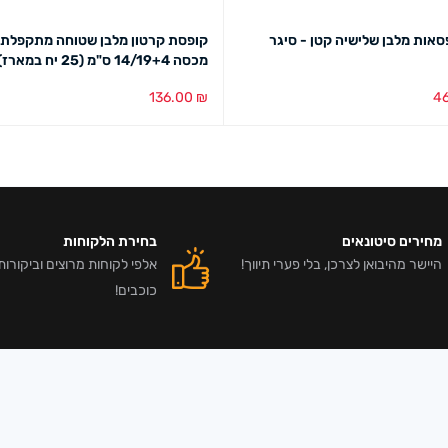
סאות מלבן שלישיה קטן - סיגר
קופסת קרטון מלבן שטוחה מתקפלת
מכסה 14/19+4 ס"מ (25 יח במארז)
136.00
₪
4
סל
מבט מהיר
הוספה לסל
מבט מהיר
מחירים סיטונאים
בחירת הלקוחות
היישר מהיבואן לצרכן, בלי פערי תיווך!
כוכבים!