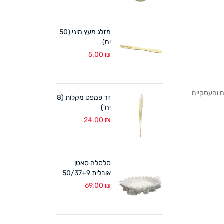
מזלג מעץ מיני (50
יח)
5.00
₪
לקוחותנו הפרטיים והעסקיים
זר פמפס מקלות (8
יח')
24.00
₪
סלסלה סאטן
אובלית 50/37+9
ס"מ לבן
69.00
₪