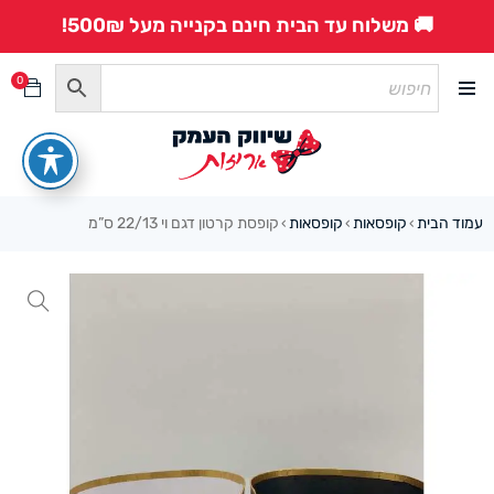
🚚 משלוח עד הבית חינם בקנייה מעל 500₪!
0
עמוד הבית
קופסאות
קופסאות
קופסת קרטון דגם וי 22/13 ס”מ
›
›
›