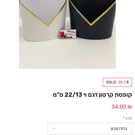
SOLD:
26
/
8
קופסת קרטון דגם וי 22/13 ס”מ
34.00
₪
צבע
*