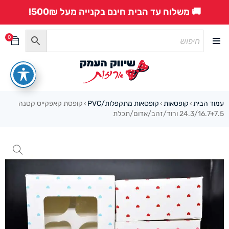
🚚 משלוח עד הבית חינם בקנייה מעל 500₪!
0
עמוד הבית
קופסאות
קופסאות מתקפלות/PVC
קופסת קאפקייס קטנה
›
›
›
24.3/16.7+7.5 ורוד/זהב/אדום/תכלת