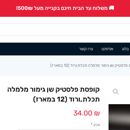
🚚 משלוח עד הבית חינם בקנייה מעל 500₪!
בלוג
אודותנו
צרו קשר
לסטיק שן גימור מלמלה תכלת,ורוד (12 במארז)
קופסת פלסטיק שן גימור מלמלה
תכלת,ורוד (12 במארז)
34.00
₪
צבע
*