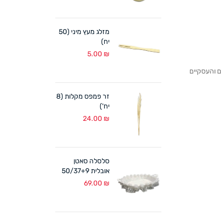
מזלג מעץ מיני (50
יח)
5.00
₪
לקוחותנו הפרטיים והעסקיים
זר פמפס מקלות (8
יח')
24.00
₪
סלסלה סאטן
אובלית 50/37+9
ס"מ לבן
69.00
₪