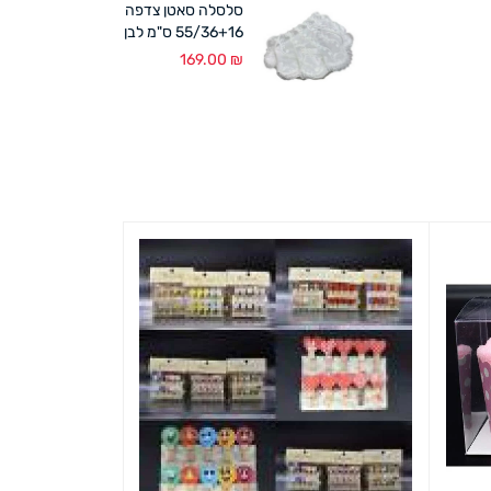
סלסלה סאטן צדפה
55/36+16 ס"מ לבן
169.00
₪