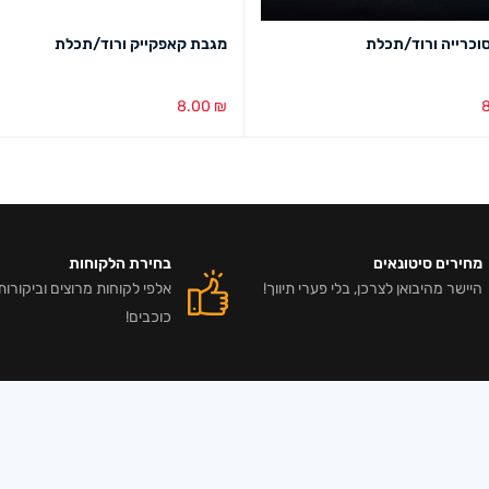
וכרייה ורוד/תכלת
מגבת קאפקייק ורוד/תכלת
8.00
₪
בע
מבט מהיר
בחירת צבע
מבט מהיר
מחירים סיטונאים
בחירת הלקוחות
היישר מהיבואן לצרכן, בלי פערי תיווך!
כוכבים!