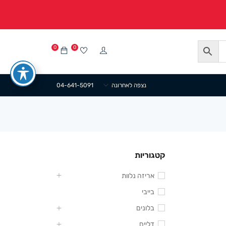
0
0
נצפה לאחרונה
04-641-5091
קטגוריות
אריזה נלוות
בייבי
בלונים
דליים