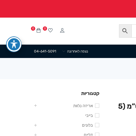
0
0
נצפה לאחרונה
04-641-5091
קטגוריות
קופסת פלסטיק ביצה שקופה 7/9 ס”מ (5
אריזה נלוות
בייבי
בלונים
דליים