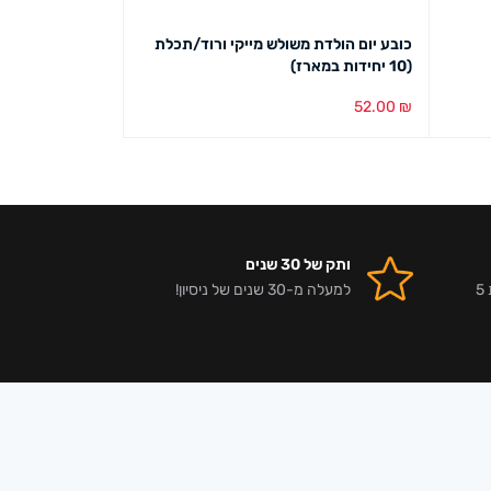
כובע יום הולדת משולש מייקי ורוד/תכלת
גליל ראנר אורגנזה 15 
(10 יחידות במארז)
24.00
₪
52.00
₪
הוספה לסל
מבט מהיר
הוספה לסל
מבט מ
ותק של 30 שנים
אלפי לקוחות מרוצים וביקורות 5
למעלה מ-30 שנים של ניסיון!