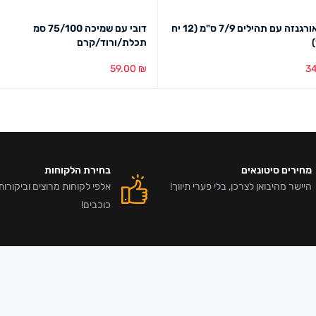
שקית אורגנזה עם תהילים 7/9 ס"מ (12 יח
דובי עם שמיכה 75/100 סמ
תכלת/ורוד/קרם
59.00
₪
3
סל
מבט מהיר
הוספה לסל
מבט מהיר
מחירים סיטונאים
בחירת הלקוחות
היישר מהיבואן לצרכן, בלי פערי תיווך!
כוכבים!