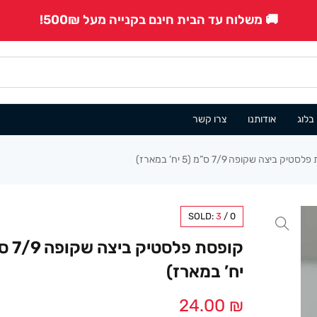
🚚 משלוח עד הבית חינם בקנייה מעל 500₪!
בלוג
אודותנו
צרו קשר
יק ביצה שקופה 7/9 ס”מ (5 יח’ במארז)
SOLD:
3
/
0
יח’ במארז)
24.00
₪