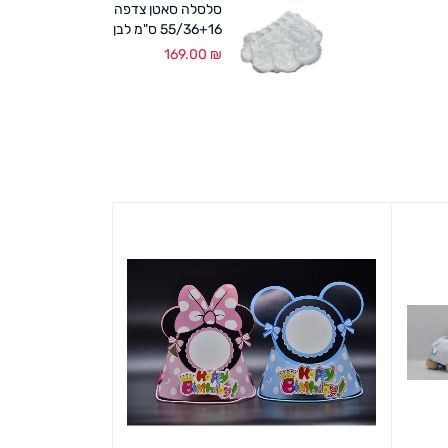
סלסלה סאטן צדפה
55/36+16 ס"מ לבן
169.00
₪