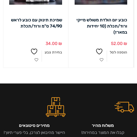
כובע יום הולדת משולש מייקי
שמיכת תינוק עם כובע לראש
ורוד/תכלת (10 יחידות
74/90 ס"מ ורוד/תכלת
במארז)
34.00
₪
52.00
₪
הוספה לסל
בחירת צבע
משלוח מהיר
מחירים סיטונאים
קבלו את המוצר במהירות!
היישר מהיבואן לצרכן, בלי פערי תיווך!