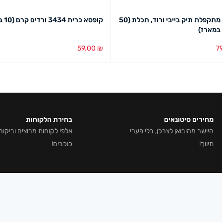
קופסא מתקפלת תיק בייבי ורוד, תכלת (50
קופסא כרית 3434 ורדים קרם (10 במארז)
 במארז)
59.00
₪
7
סל
מבט מהיר
הוספה לסל
מבט מהיר
מחירים סיטונאים
בחירת הלקוחות
היישר מהיבואן לצרכן, בלי פערי
תיווך!
כוכבים!