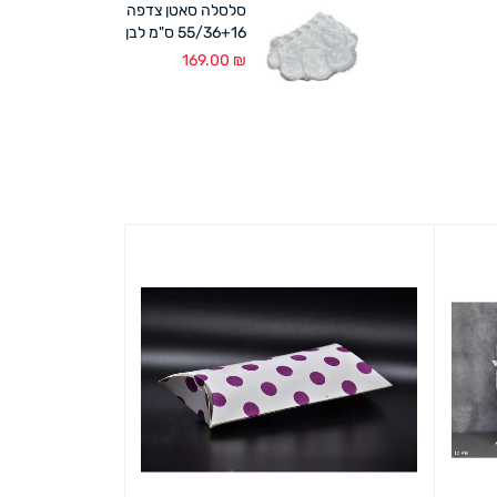
סלסלה סאטן צדפה
55/36+16 ס"מ לבן
169.00
₪