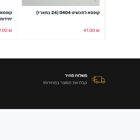
2536
קופסא לתכשיט 0404 (24 במארז)
יחידות
9.00
₪
41.00
₪
בחירת צבע
מבט מהיר
הוספה ל
משלוח מהיר
קבלו את המוצר במהירות!