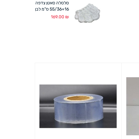
סלסלה סאטן צדפה
55/36+16 ס"מ לבן
169.00
₪