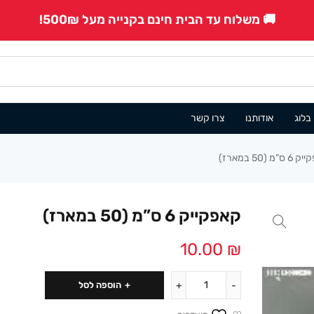
🚚 משלוח עד הבית חינם בקנייה מעל 500₪!
בלוג
אודותנו
צרו קשר
”מ (50 במארז)
קאפקייק 6 ס”מ (50 במארז)
10.00
₪
הוספה לסל