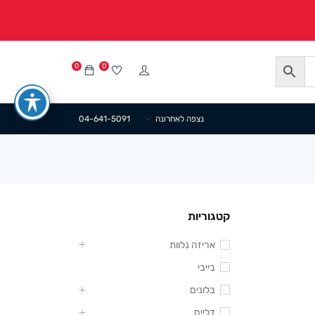
0
0
נצפה לאחרונה
04-641-5091
קטגוריות
אריזה נלוות
בייבי
בלונים
דליים