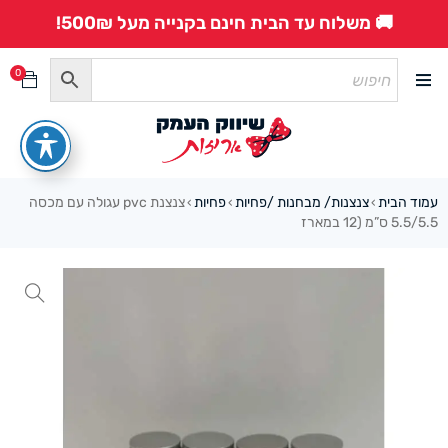
🚚 משלוח עד הבית חינם בקנייה מעל 500₪!
0
עמוד הבית
צנצנות/ מבחנות /פחיות
פחיות
צנצנת pvc עגולה עם מכסה
›
›
›
5.5/5.5 ס”מ (12 במארז