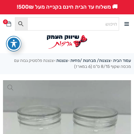
🚚 משלוח עד הבית חינם בקנייה מעל 500₪!
0
עמוד הבית
צנצנות/ מבחנות /פחיות
צנצנות
צנצנת פלסטיק גבוה עם
›
›
›
מכסה שקוף 8/15 ס”מ (6 במארז)