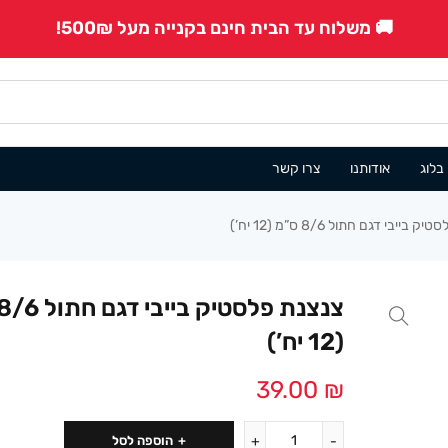
🚚 משלוח עד הבית חינם בקנייה מעל 500₪!
בלוג
אודותנו
צרו קשר
בייבי דגם חתול 8/6 ס”מ (12 יח’)
(12 יח’)
39.00
₪
הוספה לסל