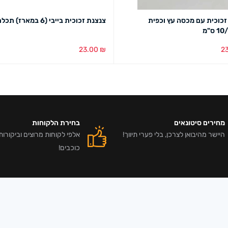
זכוכית עם מכסה עץ וכפית
צנצנת זכוכית בייבי (6 במארז) תכלת/ורוד
 ס"מ
23.00
₪
2
סל
מבט מהיר
הוספה לסל
מבט מהיר
מחירים סיטונאים
בחירת הלקוחות
היישר מהיבואן לצרכן, בלי פערי תיווך!
כוכבים!