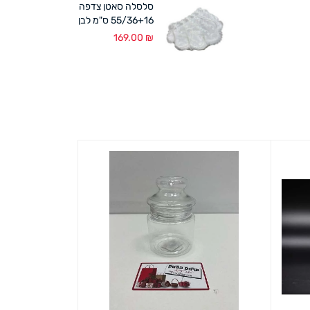
סלסלה סאטן צדפה
55/36+16 ס"מ לבן
169.00
₪