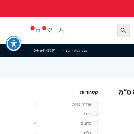
0
0
נצפה לאחרונה
04-641-5091
צנצנת פלסטיק בייבי דגם חתול 8/6 ס”מ
קטגוריות
אריזה נלוות
בייבי
בלונים
דליים