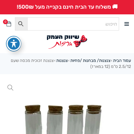
🚚 משלוח עד הבית חינם בקנייה מעל 500₪!
0
עמוד הבית
צנצנות/ מבחנות /פחיות
צנצנות
צנצנת זכוכית מכסה שעם
›
›
›
2.5/12 ס”מ (12 במארז)