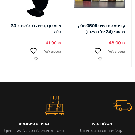
קופסא לתכשיט 0505 חלק
צווארון קטיפה גדול שחור 30
צבעוני (24 יח' במארז)
ס"מ
41.00
₪
48.00
₪
הוספה לסל
הוספה לסל
משלוח מהיר
מחירים סיטונאים
קבלו את המוצר במהירות!
היישר מהיבואן לצרכן, בלי פערי תיווך!