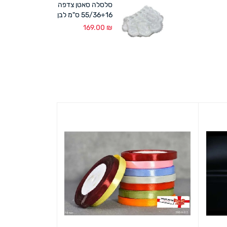
סלסלה סאטן צדפה
55/36+16 ס"מ לבן
169.00
₪