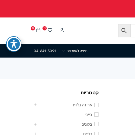
0
0
נצפה לאחרונה
04-641-5091
קטגוריות
אריזה נלוות
בייבי
בלונים
דליים