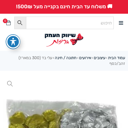
🚚 משלוח עד הבית חינם בקנייה מעל 500₪!
0
עמוד הבית
עיצובים
אירועים
חתונה / חינה
עלי בד (300 במארז)
›
›
›
›
זהב/כסף