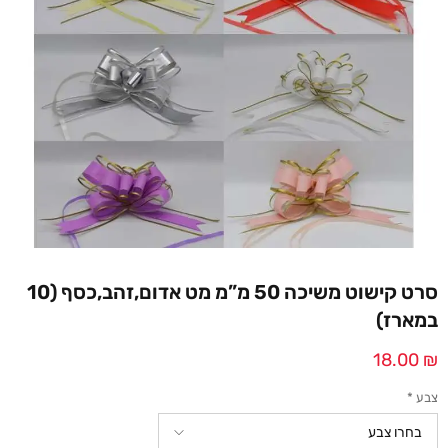
סרט קישוט משיכה 50 מ”מ מט אדום,זהב,כסף (10
במארז)
18.00
₪
צבע
*