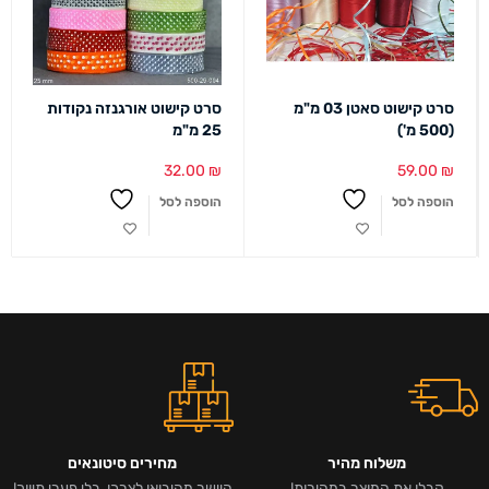
סרט קישוט סאטן 03 מ"מ
סרט קישוט אורגנזה נקודות
(500 מ')
25 מ"מ
32.00
₪
59.00
₪
הוספה לסל
הוספה לסל
משלוח מהיר
מחירים סיטונאים
קבלו את המוצר במהירות!
היישר מהיבואן לצרכן, בלי פערי תיווך!