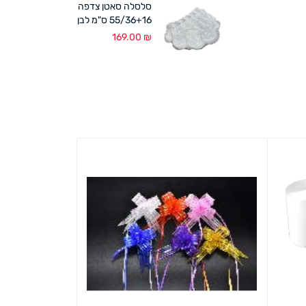
סלסלה סאטן צדפה
55/36+16 ס"מ לבן
169.00
₪