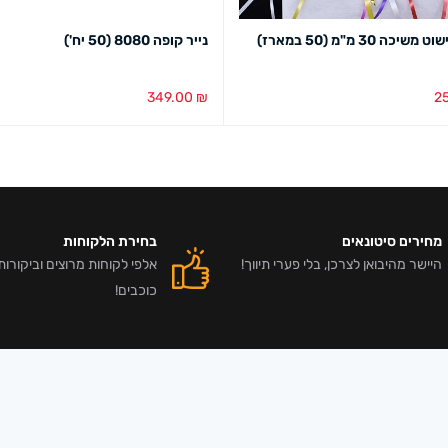
יכה 30 מ"מ (50 במארז)
נייר קופה 8080 (50 יח')
349.00
₪
2
סל
מבט מהיר
הוספה לסל
מבט מהיר
מחירים סיטונאים
בחירת הלקוחות
היישר מהיבואן לצרכן, בלי פערי תיווך!
כוכבים!