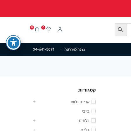
0
0
נצפה לאחרונה
04-641-5091
קטגוריות
אריזה נלוות
בייבי
בלונים
דליים