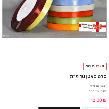
SOLD:
12
/
0
סרט סאטן 10 מ”מ
רוחב: 10 מ”מ
אורך: 25 מטר
12.00
₪