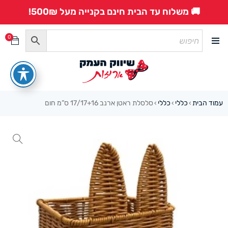
🚚 משלוח עד הבית חינם בקנייה מעל 500₪!
0
עמוד הבית
כללי
כללי
סלסלת ראטן ארנב 17/17+16 ס”מ חום
›
›
›