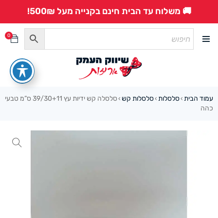
🚚 משלוח עד הבית חינם בקנייה מעל 500₪!
0
עמוד הבית
סלסלות
סלסלות קש
סלסלה קש ידיות עץ 39/30+11 ס”מ טבעי
›
›
›
כהה