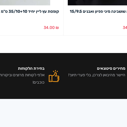
סלסלה שושבינה מיני פפיון ואבנים 15/9.5
קופסת עץ ליין יחיד 35/10+10 ס"מ
34.00
₪
3
סל
מבט מהיר
הוספה לסל
מבט מהיר
מחירים סיטונאים
בחירת הלקוחות
היישר מהיבואן לצרכן, בלי פערי תיווך!
כוכבים!