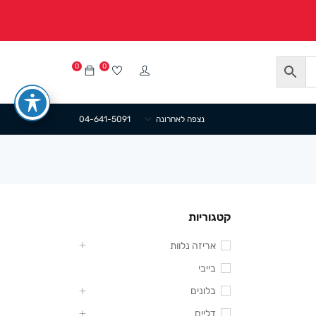
0
0
נצפה לאחרונה
04-641-5091
קטגוריות
אריזה נלוות
בייבי
בלונים
דליים