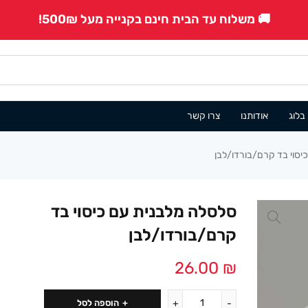
🚚 משלוח עד הבית חינם בקנייה מעל 500₪!
בלוג
אודותנו
צרו קשר
יסוי בד קרם/בורדו/לבן
סלסלה מלבנית עם כיסוי בד
קרם/בורדו/לבן
26.00
₪
הוספה לסל