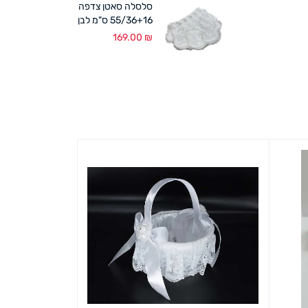
סלסלה סאטן צדפה
55/36+16 ס"מ לבן
169.00
₪