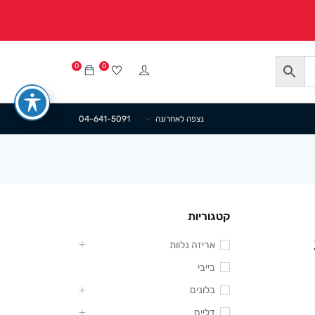
0
0
נצפה לאחרונה
04-641-5091
קטגוריות
אריזה נלוות
בייבי
בלונים
דליים