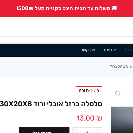
🚚 משלוח עד הבית חינם בקנייה מעל 500₪!
בלוג
אודותנו
צרו קשר
30X
SOLD:
2
/
0
סלסלה ברזל אובלי ורוד 30X20X8
13.00
₪