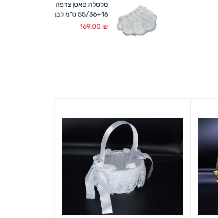
סלסלה סאטן צדפה
55/36+16 ס"מ לבן
169.00
₪