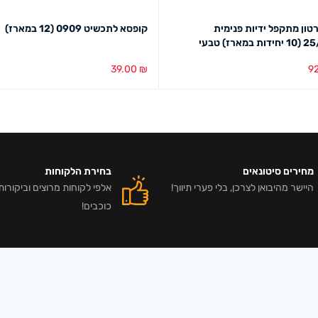
טון מתקפל ידיות פנימית
קופסא לתכשיט 0909 (12 במארז)
מארז) טבעי
39.00
₪
9
סל
מבט מהיר
בחירת צבע
מבט מהיר
מחירים סיטונאים
בחירת הלקוחות
היישר מהיבואן לצרכן, בלי פערי תיווך!
כוכבים!