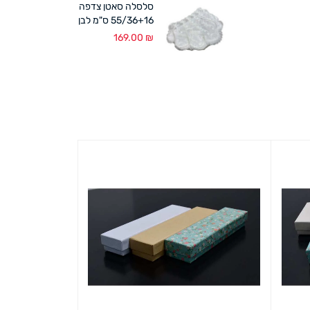
סלסלה סאטן צדפה
55/36+16 ס"מ לבן
169.00
₪