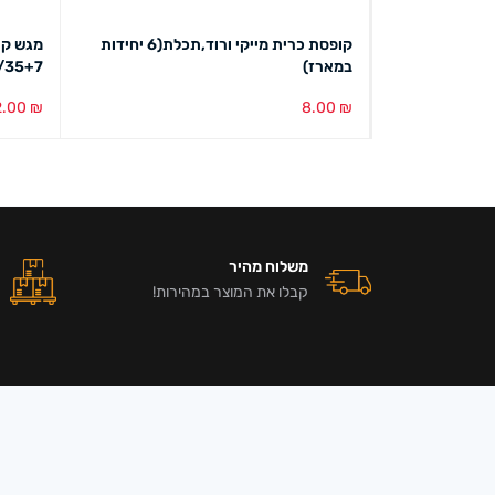
קופסא לתכשיט 0505 חלק צבעוני (24 יח'
קופסת כרית מייקי ורוד,תכלת(6 יחידות
מגש קר
במארז)
25/35+7 (10 יחידות ב
2.00
₪
8.00
₪
הוספה לסל
מבט מהיר
הוספה ל
משלוח מהיר
קבלו את המוצר במהירות!