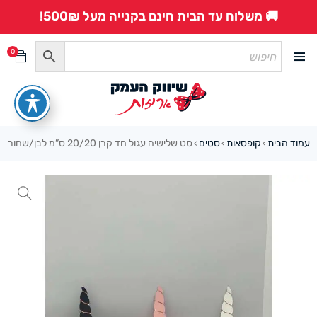
🚚 משלוח עד הבית חינם בקנייה מעל 500₪!
0
עמוד הבית
קופסאות
סטים
סט שלישיה עגול חד קרן 20/20 ס”מ לבן/שחור
›
›
›