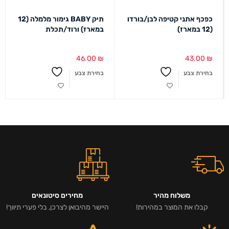
כפכף אתני קטיפה לבן/בורדו
תיק BABY גימור מלמלה (12
(12 במארז)
במארז) ורוד/תכלת
46.00
₪
43.00
₪
בחירת צבע
בחירת צבע
משלוח מהיר
מחירים סיטונאים
קבלו את המוצר במהירות!
היישר מהיבואן לצרכן, בלי פערי תיווך!