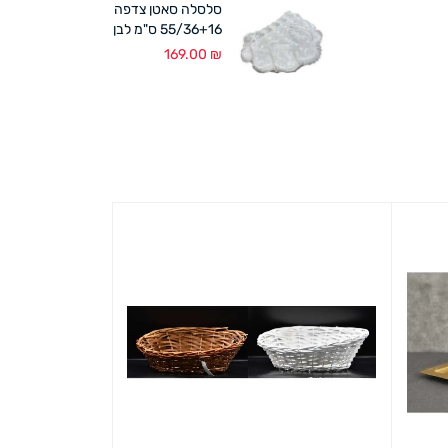
סלסלה סאטן צדפה
55/36+16 ס"מ לבן
169.00
₪