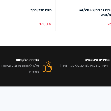
סלסלה קש גב קטן 34/28+8
מגש מלבן כסף
ם/טבעי
17.00
₪
2
בע
מבט מהיר
בחירת צבע
מבט מהיר
מחירים סיטונאים
בחירת הלקוחות
היישר מהיבואן לצרכן, בלי פערי תיווך!
כוכבים!