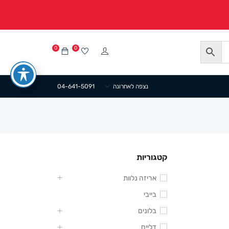
0
0
נצפה לאחרונה
04-641-5091
קטגוריות
אריזה נלוות
בייבי
בלונים
דליים