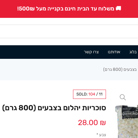
🚚 משלוח עד הבית חינם בקנייה מעל 500₪!
בלוג
אודותנו
צרו קשר
ים (800 גרם)
SOLD:
104
/
11
סוכריות יהלום בצבעים (800 גרם)
28.00
₪
צבע
*