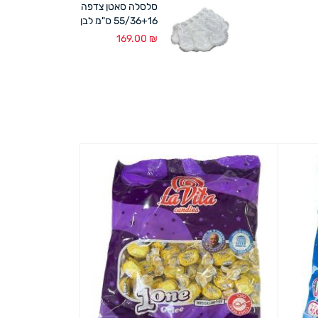
סלסלה סאטן צדפה
55/36+16 ס"מ לבן
169.00
₪