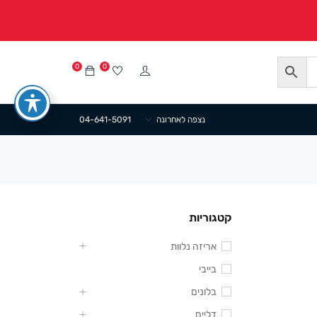
0
0
נצפה לאחרונה
04-641-5091
קטגוריות
אריזה נלוות
בייבי
בלונים
דליים