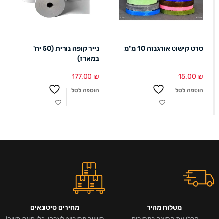
סרט קישוט אורגנזה 10 מ"מ
נייר קופה נורית (50 יח'
במארז)
177.00
₪
15.00
₪
הוספה לסל
הוספה לסל
משלוח מהיר
מחירים סיטונאים
קבלו את המוצר במהירות!
היישר מהיבואן לצרכן, בלי פערי תיווך!