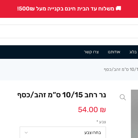
🚚 משלוח עד הבית חינם בקנייה מעל 500₪!
בלוג
אודותנו
צרו קשר
נר רחב 10/15 ס”מ זהב/כסף
54.00
₪
צבע
*