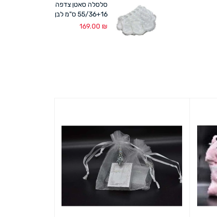
סלסלה סאטן צדפה
55/36+16 ס"מ לבן
169.00
₪