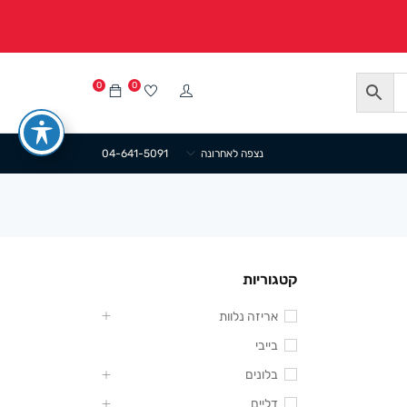
0
0
נצפה לאחרונה
04-641-5091
קטגוריות
אריזה נלוות
בייבי
בלונים
דליים