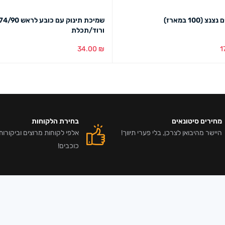
צ (100 במארז)
ורוד/תכלת
34.00
₪
1
סל
מבט מהיר
בחירת צבע
מבט מהיר
מחירים סיטונאים
בחירת הלקוחות
היישר מהיבואן לצרכן, בלי פערי תיווך!
כוכבים!