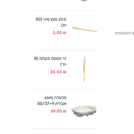
מזלג מעץ מיני (50
יח)
5.00
₪
לקוחותנו הפרטיים והעסקיים
זר פמפס מקלות (8
יח')
24.00
₪
סלסלה סאטן
אובלית 50/37+9
ס"מ לבן
69.00
₪