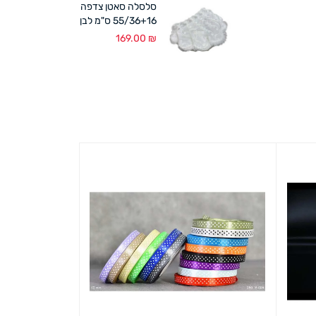
סלסלה סאטן צדפה
55/36+16 ס"מ לבן
169.00
₪