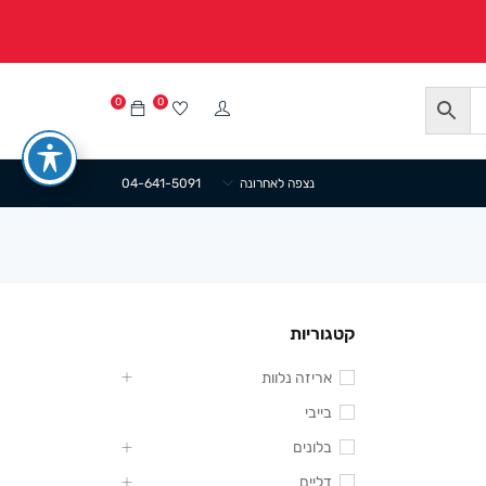
0
0
נצפה לאחרונה
04-641-5091
קטגוריות
אריזה נלוות
בייבי
בלונים
דליים