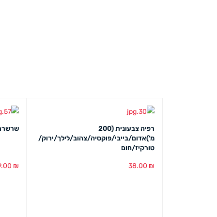
רפיה צבעונית (200
שרשרת ח
מ')אדום/בייבי/פוקסיה/צהוב/לילך/ירוק/
טורקיז/חום
9.00
₪
38.00
₪
הוספה לסל
מבט מהיר
הוספה ל