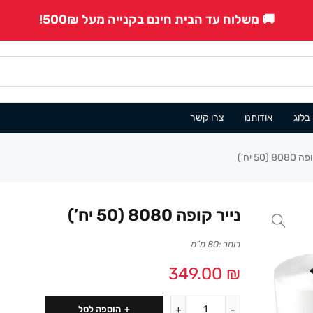
🚚 משלוח עד הבית חינם בקנייה מעל 500₪!
בלוג
אודותנו
צרו קשר
8 (50 יח’)
נייר קופה 8080 (50 יח’)
רוחב :80 מ”מ
349.00
₪
הוספה לסל