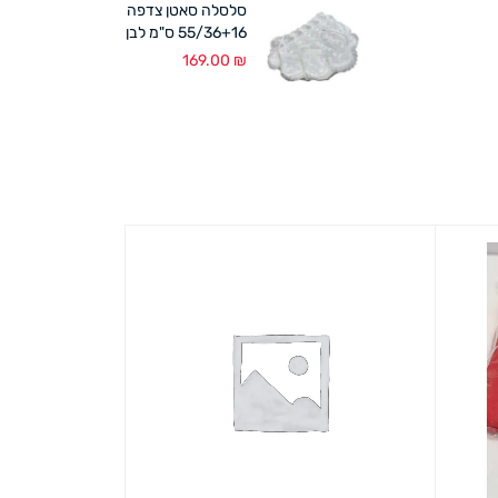
סלסלה סאטן צדפה
55/36+16 ס"מ לבן
169.00
₪