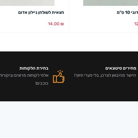
10 ס"מ
חצאית לשולחן ניילון אדום
14.00
₪
1
בע
מבט מהיר
הוספה לסל
מבט מהיר
מחירים סיטונאים
בחירת הלקוחות
היישר מהיבואן לצרכן, בלי פערי תיווך!
כוכבים!