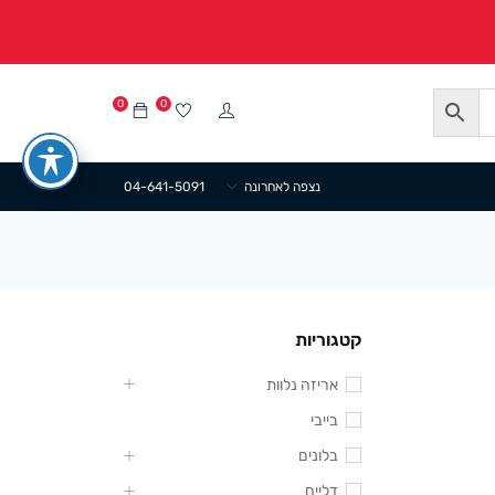
0
0
נצפה לאחרונה
04-641-5091
קטגוריות
אריזה נלוות
בייבי
בלונים
דליים