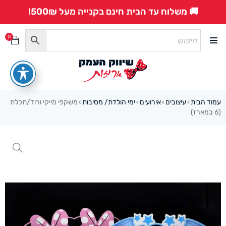
🚚 משלוח עד הבית חינם בקנייה מעל 500₪!
0
עמוד הבית
עיצובים
אירועים
ימי הולדת/ מסיבות
משקפי מייקי ורוד/תכלת
›
›
›
›
(6 במארז)