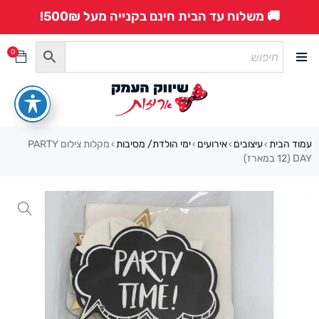
🚚 משלוח עד הבית חינם בקנייה מעל 500₪!
0
עמוד הבית
עיצובים
אירועים
ימי הולדת/ מסיבות
מקלות צילום PARTY
›
›
›
›
DAY (12 במארז)