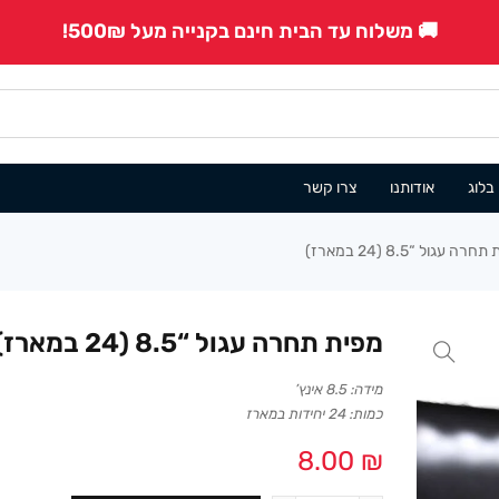
🚚 משלוח עד הבית חינם בקנייה מעל 500₪!
בלוג
אודותנו
צרו קשר
רה עגול “8.5 (24 במארז)
מפית תחרה עגול “8.5 (24 במארז)
מידה: 8.5 אינץ’
כמות: 24 יחידות במארז
8.00
₪