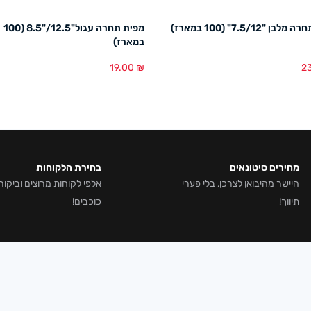
ן "7.5/12" (100 במארז)
מפית תחרה עגול"12.5/"8.5 (100
במארז)
19.00
₪
2
סל
מבט מהיר
הוספה לסל
מבט מהיר
מחירים סיטונאים
בחירת הלקוחות
היישר מהיבואן לצרכן, בלי פערי
תיווך!
כוכבים!