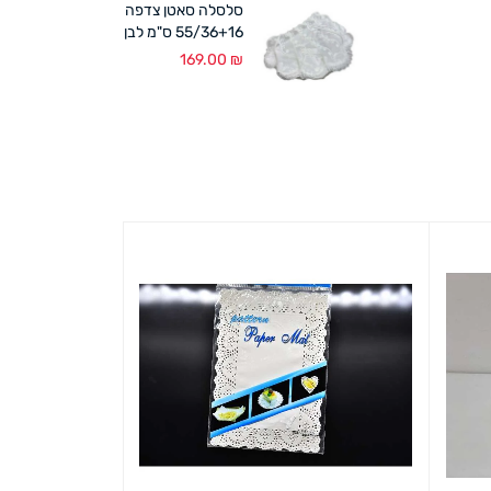
סלסלה סאטן צדפה
55/36+16 ס"מ לבן
169.00
₪