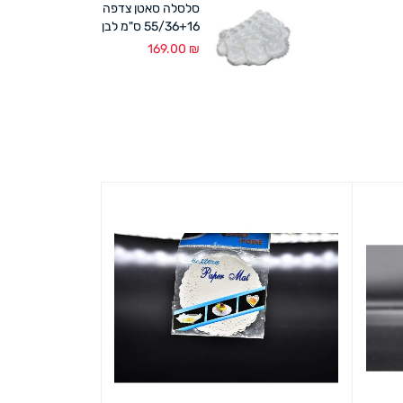
סלסלה סאטן צדפה
55/36+16 ס"מ לבן
169.00
₪