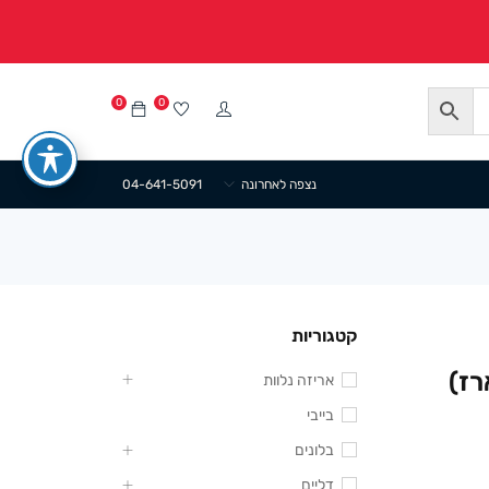
0
0
נצפה לאחרונה
04-641-5091
קטגוריות
אריזה נלוות
בייבי
בלונים
דליים