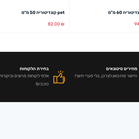
pet קונדיטוריה 50 מ"מ
82.00
₪
9
סל
מבט מהיר
הוספה לסל
מבט מהיר
מחירים סיטונאים
בחירת הלקוחות
היישר מהיבואן לצרכן, בלי פערי תיווך!
כוכבים!